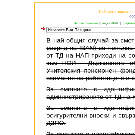
Изберете плащане н
doc
Вносна бележка
Бюджет/НАП
Кредите
|
|
В най-общия случай за смет
разряд на IBAN) се попълва
от ТД на НАП приходи на с
към НОИ - Държавното об
Учителския пенсионен фон
вземания на работниците и 
За сметките с идентифи
администрираните от ТД на 
За сметките с идентифи
осигурителни вноски и свърз
ДЗПО.
За сметките с идентификато