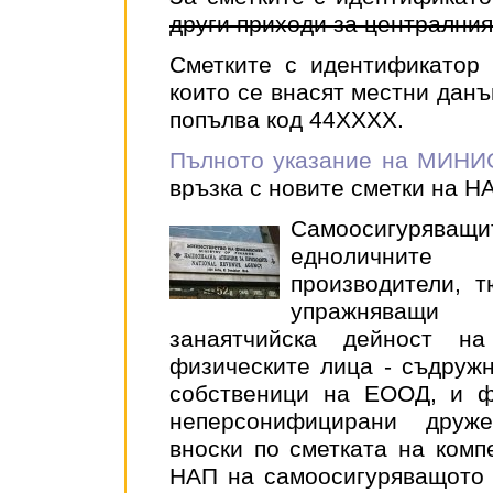
други приходи за централния
Сметките с идентификатор
които се внасят местни данъ
попълва код 44XXXX.
Пълното указание на МИ
връзка с новите сметки на НА
Самоосигуряващ
едноличните 
производители, т
упражняващи
занаятчийска дейност на
физическите лица - съдружн
собственици на ЕООД, и ф
неперсонифицирани друже
вноски по сметката на комп
НАП на самоосигуряващото с